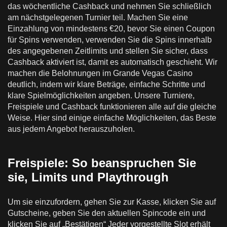
das wöchentliche Cashback und nehmen Sie schließlich
am nächstgelegenen Turnier teil. Machen Sie eine
Einzahlung von mindestens €20, bevor Sie einen Coupon
für Spins verwenden, verwenden Sie die Spins innerhalb
des angegebenen Zeitlimits und stellen Sie sicher, dass
Cashback aktiviert ist, damit es automatisch geschieht. Wir
machen die Belohnungen im Grande Vegas Casino
deutlich, indem wir klare Beträge, einfache Schritte und
klare Spielmöglichkeiten angeben. Unsere Turniere,
Freispiele und Cashback funktionieren alle auf die gleiche
Weise. Hier sind einige einfache Möglichkeiten, das Beste
aus jedem Angebot herauszuholen.
Freispiele: So beanspruchen Sie
sie, Limits und Playthrough
Um sie einzufordern, gehen Sie zur Kasse, klicken Sie auf
Gutscheine, geben Sie den aktuellen Spincode ein und
klicken Sie auf „Bestätigen“ Jeder vorgestellte Slot erhält