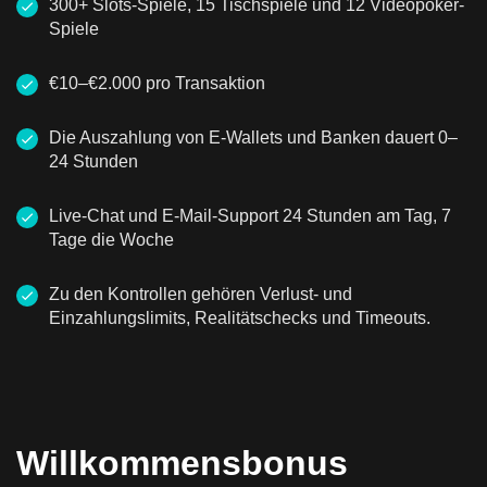
300+ Slots-Spiele, 15 Tischspiele und 12 Videopoker-
Mobile App
Spiele
Einrichten und Installieren von Android
€10–€2.000 pro Transaktion
Einrichten und Installieren von iOS
VIP-Programm
Die Auszahlung von E-Wallets und Banken dauert 0–
24 Stunden
VIP-Levels und Belohnungen
Sicherheit und Spielerschutz
Live-Chat und E-Mail-Support 24 Stunden am Tag, 7
Tage die Woche
Verantwortungsvolle Gaming-Tools
Grenzen, die Sie festlegen
Zu den Kontrollen gehören Verlust- und
Einzahlungslimits, Realitätschecks und Timeouts.
Kontrolle über das Marketing
Sichere Zahlung
So legen Sie Grenzen fest
Tipps für ein reibungsloses Erlebnis
Willkommensbonus
Spiele auswählen und Ihre Bankroll verwalten