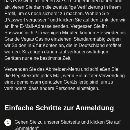
das Passwort, mit denen Sie sich angemeldet haben, und
aktivieren Sie dann die zweistufige Verifizierung in Ihrem
Profil, um es noch sicherer zu machen. Wählen Sie
„Passwort vergessen“ und klicken Sie auf den Link, den wir
an Ihre E-Mail-Adresse senden. Vergessen Sie Ihr
Passwort nicht? In wenigen Minuten können Sie wieder ins
Grande Vegas Casino einziehen. Standardmäßig zeigen
wir Salden in € für Konten an, die in Deutschland eröffnet
wurden. Sitzungen dauern auf vertrauenswürdigen
Geräten nur eine bestimmte Zeit.
Verwenden Sie das Abmelden-Menü und schließen Sie
die Registerkarte jedes Mal, wenn Sie mit der Verwendung
eines gemeinsam genutzten Geräts fertig sind, um zu
verhindern, dass andere Personen einsteigen.
Einfache Schritte zur Anmeldung
Gehen Sie zu unserer Startseite und klicken Sie auf
„Anmelden“