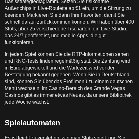
Basisstrategiediagramm. Setzen Sie risikoarme
Außenchips in Live-Roulette ab €1 ein, um die Sitzung zu
beenden. Markieren Sie dann Ihre Favoriten, damit Sie
schnell darauf zurückkommen können. Wir haben über 400
Slots, über 25 verschiedene Tischarten, ein Live-Studio,
das 24/7 geöffnet ist, und mobile Apps, die gut
funktionieren.
In jedem Spiel können Sie die RTP-Informationen sehen
und RNG-Tests finden regelmäßig statt. Die Zahlung wird
in Euro abgewickelt und die Wartezeit wird vor der
Bestätigung bekannt gegeben. Wenn Sie in Deutschland
sind, können Sie über das Profilmenü zu einem deutschen
Menü wechseln. Im Casino-Bereich des Grande Vegas
Casinos gibt es immer etwas Neues, da unsere Bibliothek
jede Woche wächst.
Spielautomaten
Es ist leicht zu verstehen, wie man Slots spielt, und Sie