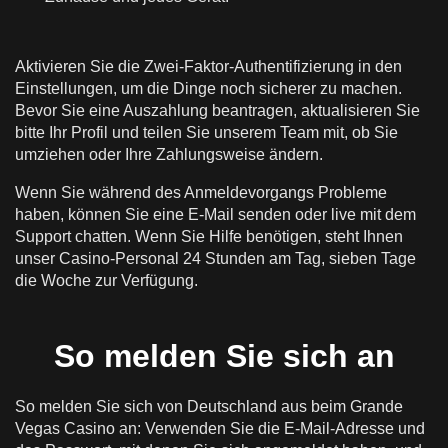
Aktivieren Sie die Zwei-Faktor-Authentifizierung in den
Einstellungen, um die Dinge noch sicherer zu machen.
Bevor Sie eine Auszahlung beantragen, aktualisieren Sie
bitte Ihr Profil und teilen Sie unserem Team mit, ob Sie
umziehen oder Ihre Zahlungsweise ändern.
Wenn Sie während des Anmeldevorgangs Probleme
haben, können Sie eine E-Mail senden oder live mit dem
Support chatten. Wenn Sie Hilfe benötigen, steht Ihnen
unser Casino-Personal 24 Stunden am Tag, sieben Tage
die Woche zur Verfügung.
So melden Sie sich an
So melden Sie sich von Deutschland aus beim Grande
Vegas Casino an: Verwenden Sie die E-Mail-Adresse und