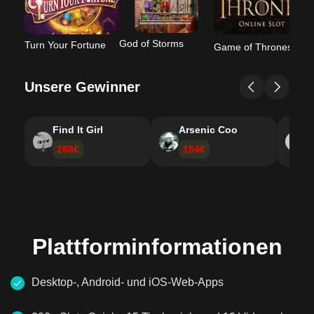
Spielauswahl
Spielautomaten
Moonshine
Turn Your Fortune
P
Game of Thrones
Tischspiele
Live Casino
Unsere Gewinner
Boni und Aktionen
Freispiele: So beanspruchen Sie sie, Limits und
Find It Girl
Arsenic Coo
K
Playthrough
268€
154€
Wöchentlicher Cashback
Turniere
Bonus-Tipps und regionale Hinweise
So verwenden Sie Promo-Codes
Plattforminformationen
Schnelle Auszahlung
Desktop-, Android- und iOS-Web-Apps
Wichtige Regeln
Hilfreiche Hinweise