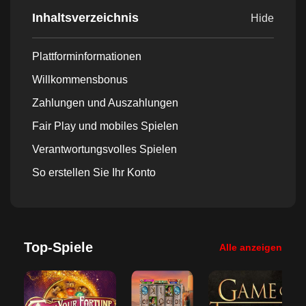
Inhaltsverzeichnis
Hide
Plattforminformationen
Willkommensbonus
Zahlungen und Auszahlungen
Fair Play und mobiles Spielen
Verantwortungsvolles Spielen
So erstellen Sie Ihr Konto
So melden Sie sich an
Häufige Verifizierungsprobleme
So melden Sie sich an
Top-Spiele
Alle anzeigen
Einfache Schritte zur Anmeldung
Login-Sicherheit und Fehlerbehebung