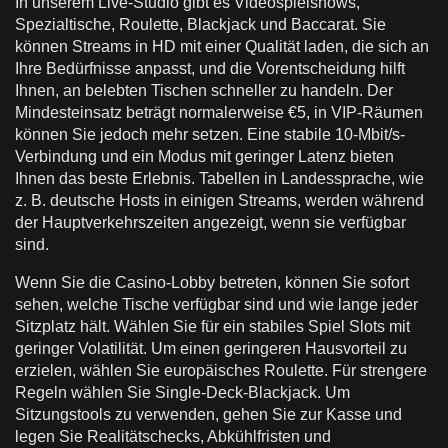
In unserem Live-Studio gibt es Videospielshows,
Spezialtische, Roulette, Blackjack und Baccarat. Sie
können Streams in HD mit einer Qualität laden, die sich an
Ihre Bedürfnisse anpasst, und die Vorentscheidung hilft
Ihnen, an belebten Tischen schneller zu handeln. Der
Mindesteinsatz beträgt normalerweise €5, in VIP-Räumen
können Sie jedoch mehr setzen. Eine stabile 10-Mbit/s-
Verbindung und ein Modus mit geringer Latenz bieten
Ihnen das beste Erlebnis. Tabellen in Landessprache, wie
z. B. deutsche Hosts in einigen Streams, werden während
der Hauptverkehrszeiten angezeigt, wenn sie verfügbar
sind.
Wenn Sie die Casino-Lobby betreten, können Sie sofort
sehen, welche Tische verfügbar sind und wie lange jeder
Sitzplatz hält. Wählen Sie für ein stabiles Spiel Slots mit
geringer Volatilität. Um einen geringeren Hausvorteil zu
erzielen, wählen Sie europäisches Roulette. Für strengere
Regeln wählen Sie Single-Deck-Blackjack. Um
Sitzungstools zu verwenden, gehen Sie zur Kasse und
legen Sie Realitätschecks, Abkühlfristen und